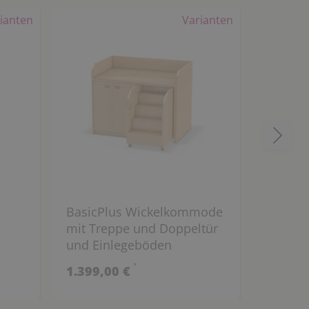
ianten
Varianten
BasicPlus Wickelkommode
Wickel
mit Treppe und Doppeltür
Boxen,
und Einlegeböden
*
1.399,00 €
549,00