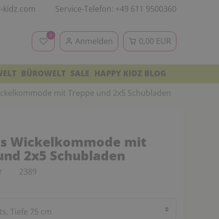
-kidz.com
Service-Telefon: +49 611 9500360
0
Anmelden
0,00 EUR
WELT
BÜROWELT
SALE
HAPPY KIDZ BLOG
ickelkommode mit Treppe und 2x5 Schubladen
us Wickelkommode mit
und 2x5 Schubladen
r
2389