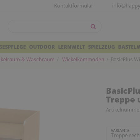
Kontaktformular
info@happy
GESPFLEGE
OUTDOOR
LERNWELT
SPIELZEUG
BASTEL
kelraum & Waschraum
Wickelkommoden
BasicPlus W
BasicPl
Treppe 
Artikelnumme
VARIANTE