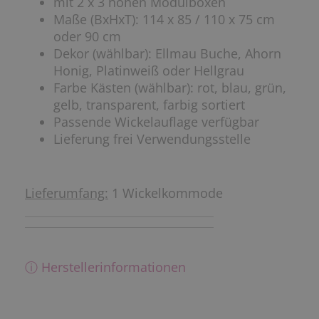
mit 2 x 3 hohen Modulboxen
Maße (BxHxT): 114 x 85 / 110 x 75 cm
oder 90 cm
Dekor (wählbar): Ellmau Buche, Ahorn
Honig, Platinweiß oder Hellgrau
Farbe Kästen (wählbar): rot, blau, grün,
gelb, transparent, farbig sortiert
Passende Wickelauflage verfügbar
Lieferung frei Verwendungsstelle
Lieferumfang:
1 Wickelkommode
ⓘ Herstellerinformationen