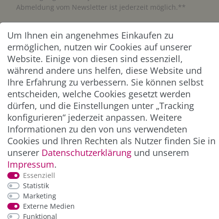
Abmeldung vom Newsletter ist jederzeit möglich.**
Abonnieren
Um Ihnen ein angenehmes Einkaufen zu
ermöglichen, nutzen wir Cookies auf unserer
** Hierbei handelt es sich um ein Pflichtfeld.
Website. Einige von diesen sind essenziell,
während andere uns helfen, diese Website und
Ihre Erfahrung zu verbessern. Sie können selbst
ZAHLUNG & VERSAND
entscheiden, welche Cookies gesetzt werden
dürfen, und die Einstellungen unter „Tracking
konfigurieren“ jederzeit anpassen. Weitere
Informationen zu den von uns verwendeten
Cookies und Ihren Rechten als Nutzer finden Sie in
unserer
Daten­schutz­erklärung
und unserem
Impressum
.
Essenziell
Statistik
*Alle Preise inkl. der gesetzl. MwSt. zzgl.
Service-
Marketing
und Versandkosten
Externe Medien
Funktional