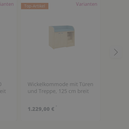
ianten
Varianten
Top-Artikel
Top-Artikel
0
Wickelkommode mit Türen
Wicke
eit
und Treppe, 125 cm breit
Trittle
Breite
*
1.229,00 €
645,00