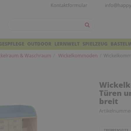
Kontaktformular
info@happy
GESPFLEGE
OUTDOOR
LERNWELT
SPIELZEUG
BASTEL
kelraum & Waschraum
Wickelkommoden
Wickelkommo
Wickel
Türen u
breit
Artikelnumme
TREPPENSEITE