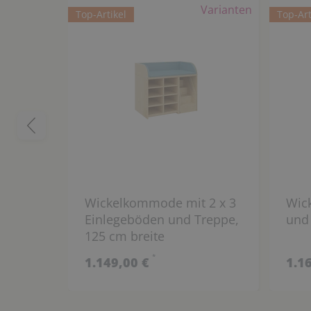
Varianten
Top-Artikel
Top-Art
Wickelkommode mit 2 x 3
Wic
Einlegeböden und Treppe,
und 
125 cm breite
*
1.149,00 €
1.1