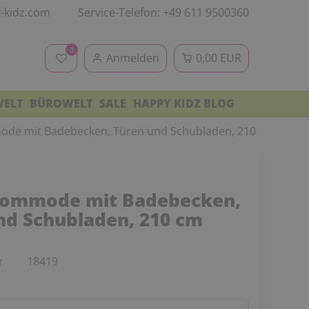
-kidz.com
Service-Telefon: +49 611 9500360
0
Anmelden
0,00 EUR
WELT
BÜROWELT
SALE
HAPPY KIDZ BLOG
de mit Badebecken, Türen und Schubladen, 210 cm breit
kommode mit Badebecken,
nd Schubladen, 210 cm
r
18419