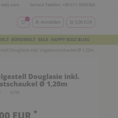
-kidz.com
Service-Telefon: +49 611 9500360
0
Anmelden
0,00 EUR
WELT
BÜROWELT
SALE
HAPPY KIDZ BLOG
stell Douglasie inkl. Vogelnestschaukel Ø 1,20m
gestell Douglasie inkl.
stschaukel Ø 1,20m
r
6196
*
,00 EUR