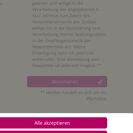
n
gelesen und willige in die
Verarbeitung der angegebenen E-
Mail-Adresse zum Zweck des
Newsletterversands ein. Zudem
willige ich in die Speicherung und
Verarbeitung meiner Nutzungsdaten
in der Empfängerstatistik des
Newslettertools ein. Meine
Einwilligung kann ich jederzeit
widerrufen. Eine Abmeldung vom
Newsletter ist jederzeit möglich.**
Abonnieren
** Hierbei handelt es sich um ein
Pflichtfeld.
Alle akzeptieren