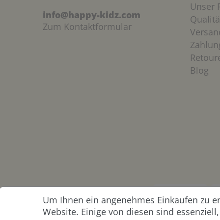
Unser P
info@happy-kidz.com
Qualitä
Zum Kontaktformular
Versan
Zahlun
Retour
Blog
Um Ihnen ein angenehmes Einkaufen zu erm
ZAHLUNG &
Website. Einige von diesen sind essenziel
VERSAND