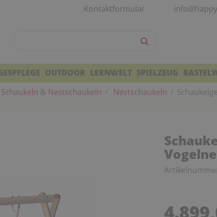
Kontaktformular
info@happy
GESPFLEGE
OUTDOOR
LERNWELT
SPIELZEUG
BASTEL
Schaukeln & Nestschaukeln
Nestschaukeln
Schaukelge
Schaukel
Vogelne
Artikelnumme
4.899