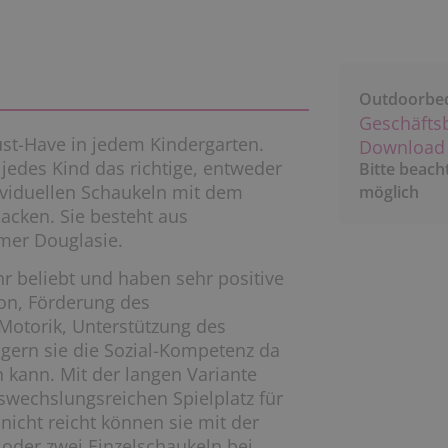
Outdoorbe
Geschäfts
ust-Have in jedem Kindergarten.
Download 
 jedes Kind das richtige, entweder
Bitte beach
dividuellen Schaukeln mit dem
möglich
cken. Sie besteht aus
rmer Douglasie.
r beliebt und haben sehr positive
on, Förderung des
Motorik, Unterstützung des
gern sie die Sozial-Kompetenz da
 kann. Mit der langen Variante
swechslungsreichen Spielplatz für
 nicht reicht können sie mit der
 oder zwei Einzelschaukeln bei