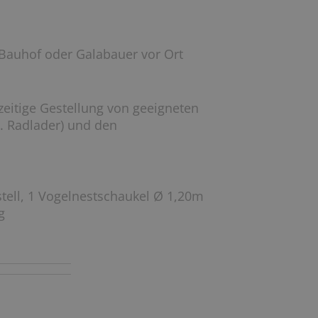
Bauhof oder Galabauer vor Ort
tzeitige Gestellung von geeigneten
B. Radlader) und den
stell, 1 Vogelnestschaukel Ø 1,20m
g