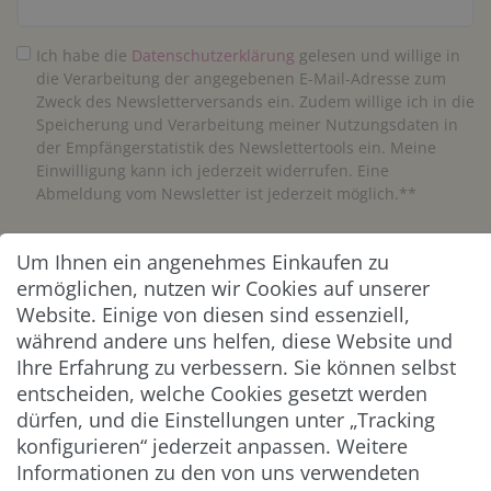
Ich habe die
Daten­schutz­erklärung
gelesen und willige in
die Verarbeitung der angegebenen E-Mail-Adresse zum
Zweck des Newsletterversands ein. Zudem willige ich in die
Speicherung und Verarbeitung meiner Nutzungsdaten in
der Empfängerstatistik des Newslettertools ein. Meine
Einwilligung kann ich jederzeit widerrufen. Eine
Abmeldung vom Newsletter ist jederzeit möglich.**
Abonnieren
Um Ihnen ein angenehmes Einkaufen zu
ermöglichen, nutzen wir Cookies auf unserer
** Hierbei handelt es sich um ein Pflichtfeld.
Website. Einige von diesen sind essenziell,
während andere uns helfen, diese Website und
Ihre Erfahrung zu verbessern. Sie können selbst
ZAHLUNG & VERSAND
entscheiden, welche Cookies gesetzt werden
dürfen, und die Einstellungen unter „Tracking
konfigurieren“ jederzeit anpassen. Weitere
Informationen zu den von uns verwendeten