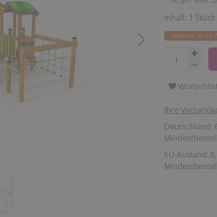
* inkl. ges. MwSt. z
Inhalt:
1
Stück
Lieferzeit: 8 - 1
Wunschlis
Ihre Versandk
Deutschland: 6
Mindestbestell
EU-Ausland: 8,
Mindestbestell