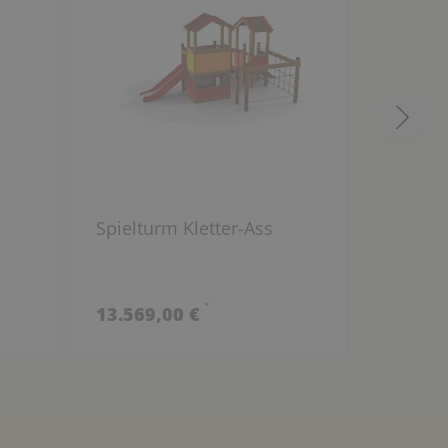
Spielturm Kletter-Ass
Spielan
*
13.569,00 €
4.529,