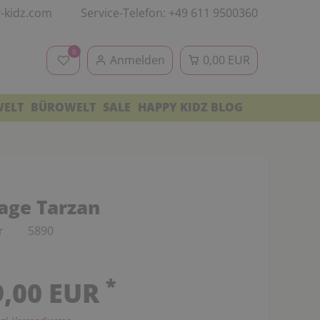
-kidz.com
Service-Telefon: +49 611 9500360
0
Anmelden
0,00 EUR
WELT
BÜROWELT
SALE
HAPPY KIDZ BLOG
lage Tarzan
r
5890
*
9,00 EUR