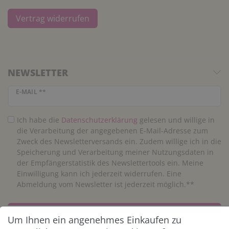
Vertrag widerrufen
NEWSLETTER
Newsletter Honig
E-MAIL **
Ich habe die
Daten­schutz­erklärung
gelesen und willige in
die Verarbeitung der angegebenen E-Mail-Adresse zum
Zweck des Newsletterversands ein. Zudem willige ich in die
Speicherung und Verarbeitung meiner Nutzungsdaten in
der Empfängerstatistik des Newslettertools ein. Meine
Einwilligung kann ich jederzeit widerrufen. Eine
Abmeldung vom Newsletter ist jederzeit möglich.**
Abonnieren
Um Ihnen ein angenehmes Einkaufen zu