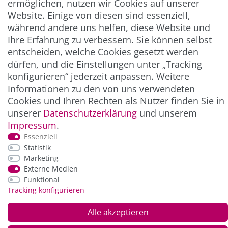
ermöglichen, nutzen wir Cookies auf unserer
** Hierbei handelt es sich um ein Pflichtfeld.
Website. Einige von diesen sind essenziell,
während andere uns helfen, diese Website und
ZAHLUNG & VERSAND
Ihre Erfahrung zu verbessern. Sie können selbst
entscheiden, welche Cookies gesetzt werden
dürfen, und die Einstellungen unter „Tracking
konfigurieren“ jederzeit anpassen. Weitere
Informationen zu den von uns verwendeten
Cookies und Ihren Rechten als Nutzer finden Sie in
unserer
Daten­schutz­erklärung
und unserem
Impressum
.
Essenziell
*Alle Preise inkl. der gesetzl. MwSt. zzgl.
Service-
Statistik
und Versandkosten
Marketing
Externe Medien
Funktional
© Copyright 2026 Alle Rechte vorbehalten. |
webshop by
Tracking konfigurieren
Alle akzeptieren