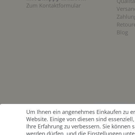
Qualitä
Zum Kontaktformular
Versan
Zahlun
Retour
Blog
Um Ihnen ein angenehmes Einkaufen zu erm
ZAHLUNG &
Website. Einige von diesen sind essenziel
VERSAND
Ihre Erfahrung zu verbessern. Sie können s
werden dürfen, und die Einstellungen unter