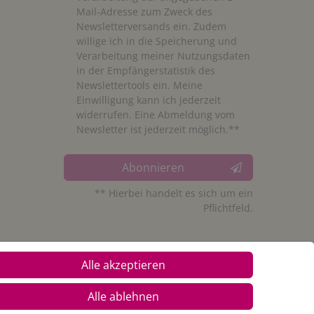
Mail-Adresse zum Zweck des
Newsletterversands ein. Zudem
willige ich in die Speicherung und
Verarbeitung meiner Nutzungsdaten
in der Empfängerstatistik des
Newslettertools ein. Meine
Einwilligung kann ich jederzeit
widerrufen. Eine Abmeldung vom
Newsletter ist jederzeit möglich.**
Abonnieren
** Hierbei handelt es sich um ein
Pflichtfeld.
Alle akzeptieren
Alle ablehnen