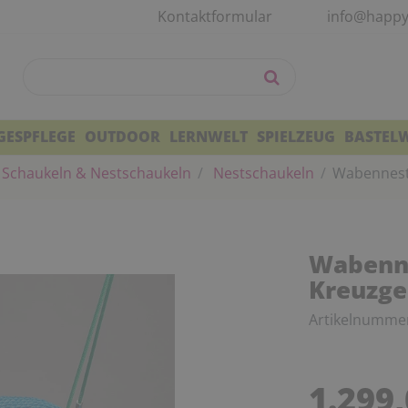
Kontaktformular
info@happy
GESPFLEGE
OUTDOOR
LERNWELT
SPIELZEUG
BASTEL
Schaukeln & Nestschaukeln
Nestschaukeln
Wabennest,
Wabenne
Kreuzge
Artikelnumme
1.299