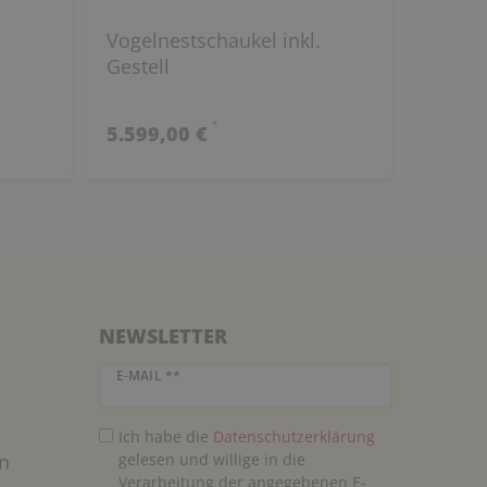
Vogelnestschaukel inkl.
Gestell
*
5.599,00 €
NEWSLETTER
Newsletter Honig
E-MAIL **
Ich habe die
Daten­schutz­erklärung
n
gelesen und willige in die
Verarbeitung der angegebenen E-