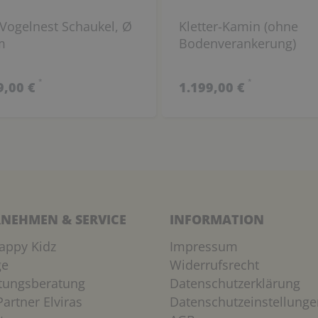
 Vogelnest Schaukel, Ø
Kletter-Kamin (ohne
m
Bodenverankerung)
*
*
9,00 €
1.199,00 €
NEHMEN & SERVICE
INFORMATION
appy Kidz
Impressum
ge
Widerrufsrecht
htungsberatung
Datenschutzerklärung
artner Elviras
Datenschutzeinstellunge