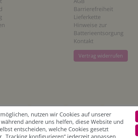
t
AGB
d
Barrierefreiheit
g
Lieferkette
en
Hinweise zur
Batterieentsorgung
Kontakt
Vertrag widerrufen
öglichen, nutzen wir Cookies auf unserer
l, während andere uns helfen, diese Website und
elbst entscheiden, welche Cookies gesetzt
 „Tracking konfigurieren“ jederzeit anpassen.