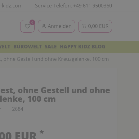
-kidz.com
Service-Telefon: +49 611 9500360
0
Anmelden
0,00 EUR
WELT
BÜROWELT
SALE
HAPPY KIDZ BLOG
 ohne Gestell und ohne Kreuzgelenke, 100 cm
st, ohne Gestell und ohne
lenke, 100 cm
r
2684
*
,00 EUR