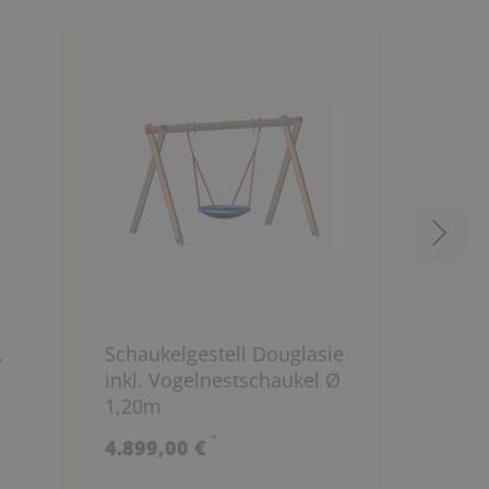
.
Schaukelgestell Douglasie
Wabenn
inkl. Vogelnestschaukel Ø
und oh
1,20m
100 cm
*
4.899,00 €
1.299,