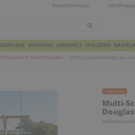
Kontaktformular
info@happy
GESPFLEGE
OUTDOOR
LERNWELT
SPIELZEUG
BASTEL
Schaukeln & Nestschaukeln
Multi-Schaukelanlage aus Do
Top-Artikel
Multi-S
Douglas
Artikelnumme