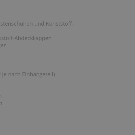
ostenschuhen und Kunststoff-
tstoff-Abdeckkappen
ger
 je nach Einhängeteil)
m
m