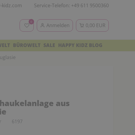
-kidz.com
Service-Telefon: +49 611 9500360
0
Anmelden
0,00 EUR
WELT
BÜROWELT
SALE
HAPPY KIDZ BLOG
uglasie
chaukelanlage aus
ie
r
6197