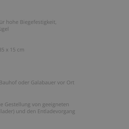
für hohe Biegefestigkeit,
ügel
35 x 15 cm
Bauhof oder Galabauer vor Ort
ige Gestellung von geeigneten
adlader) und den Entladevorgang