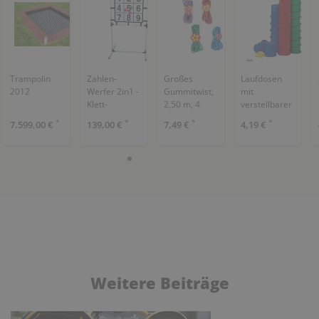
Trampolin
Zahlen-
Großes
Laufdosen
2012
Werfer 2in1 -
Gummitwist,
mit
Klett-
2,50 m, 4
verstellbarer
Wurfspiel
Stück
Halteschnur,
*
*
*
*
7.599,00 €
139,00 €
7,49 €
4,19 €
inkl. 6
Höhe 12 cm,
Klettbälle
1 Paar, farbig
sortiert
Weitere Beiträge