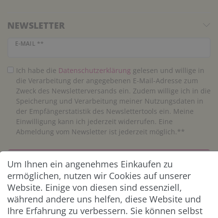
NEWSLETTER
Newsletter Honig
E-MAIL **
Ich habe die
Daten­schutz­erklärung
gelesen und willige in
die Verarbeitung der angegebenen E-Mail-Adresse zum
Zweck des Newsletterversands ein. Zudem willige ich in die
Speicherung und Verarbeitung meiner Nutzungsdaten in
der Empfängerstatistik des Newslettertools ein. Meine
Einwilligung kann ich jederzeit widerrufen. Eine
Abmeldung vom Newsletter ist jederzeit möglich.**
Abonnieren
Um Ihnen ein angenehmes Einkaufen zu
ermöglichen, nutzen wir Cookies auf unserer
** Hierbei handelt es sich um ein Pflichtfeld.
Website. Einige von diesen sind essenziell,
während andere uns helfen, diese Website und
Ihre Erfahrung zu verbessern. Sie können selbst
ZAHLUNG & VERSAND