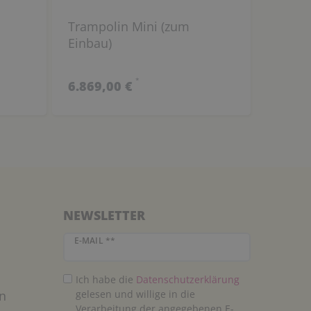
Trampolin Mini (zum
Einbau)
*
6.869,00 €
NEWSLETTER
Newsletter Honig
E-MAIL **
Ich habe die
Daten­schutz­erklärung
n
gelesen und willige in die
Verarbeitung der angegebenen E-