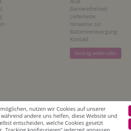
t
AGB
d
Barrierefreiheit
g
Lieferkette
en
Hinweise zur
Batterieentsorgung
Kontakt
Vertrag widerrufen
öglichen, nutzen wir Cookies auf unserer
l, während andere uns helfen, diese Website und
elbst entscheiden, welche Cookies gesetzt
 „Tracking konfigurieren“ jederzeit anpassen.