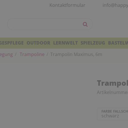
Kontaktformular
info@happy
GESPFLEGE
OUTDOOR
LERNWELT
SPIELZEUG
BASTEL
egung
Trampoline
Trampolin Maximus, 6m
Trampol
Artikelnumme
FARBE FALLSC