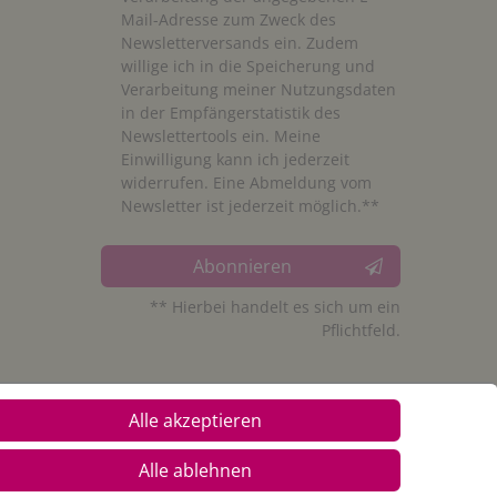
Mail-Adresse zum Zweck des
Newsletterversands ein. Zudem
willige ich in die Speicherung und
Verarbeitung meiner Nutzungsdaten
in der Empfängerstatistik des
Newslettertools ein. Meine
Einwilligung kann ich jederzeit
widerrufen. Eine Abmeldung vom
Newsletter ist jederzeit möglich.**
Abonnieren
** Hierbei handelt es sich um ein
Pflichtfeld.
Alle akzeptieren
Alle ablehnen