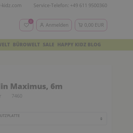
-kidz.com
Service-Telefon: +49 611 9500360
0
Anmelden
0,00 EUR
WELT
BÜROWELT
SALE
HAPPY KIDZ BLOG
in Maximus, 6m
r
7460
HUTZPLATTE