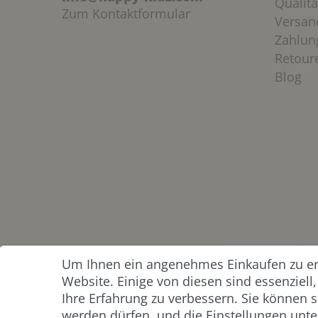
Qualitä
Zum Kontaktformular
Versan
Zahlun
Retour
Blog
Um Ihnen ein angenehmes Einkaufen zu erm
ZAHLUNG &
Website. Einige von diesen sind essenziel
VERSAND
Ihre Erfahrung zu verbessern. Sie können s
werden dürfen, und die Einstellungen unter