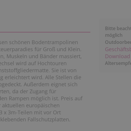
Bitte beach
möglich
esen schönen Bodentrampolinen
Outdoorbe
euerparadies für Groß und Klein.
Geschäfts
n, Muskeln und Bänder massiert,
Download 
wechsel wird auf Hochtouren
Altersempf
tstoffgliedermatte. Sie ist von
rleichtert wird. Alle Stellen die
bgedeckt. Außerdem eignet sich
rten, da der Zugang für
den Rampen möglich ist. Preis auf
r aktuellen europäischen
3 x 3m-Teilen mit vor Ort
klebenden Fallschutzplatten.