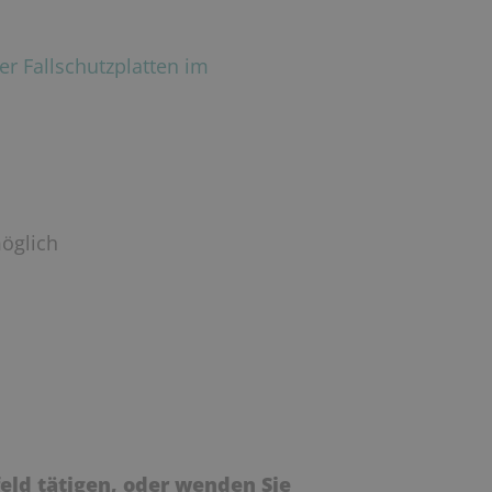
er Fallschutzplatten im
möglich
eld tätigen, oder wenden Sie