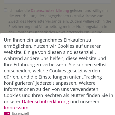
Ich habe die
Daten­schutz­erklärung
gelesen und willige in
die Verarbeitung der angegebenen E-Mail-Adresse zum
Zweck des Newsletterversands ein. Zudem willige ich in die
Speicherung und Verarbeitung meiner Nutzungsdaten in
der Empfängerstatistik des Newslettertools ein. Meine
Einwilligung kann ich jederzeit widerrufen. Eine
Um Ihnen ein angenehmes Einkaufen zu
Abmeldung vom Newsletter ist jederzeit möglich.**
ermöglichen, nutzen wir Cookies auf unserer
Website. Einige von diesen sind essenziell,
Abonnieren
während andere uns helfen, diese Website und
Ihre Erfahrung zu verbessern. Sie können selbst
** Hierbei handelt es sich um ein Pflichtfeld.
entscheiden, welche Cookies gesetzt werden
dürfen, und die Einstellungen unter „Tracking
konfigurieren“ jederzeit anpassen. Weitere
ZAHLUNG & VERSAND
Informationen zu den von uns verwendeten
Cookies und Ihren Rechten als Nutzer finden Sie in
unserer
Daten­schutz­erklärung
und unserem
Impressum
.
Essenziell