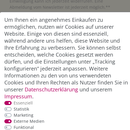
Einwilligung kann ich jederzeit widerrufen. Eine
Abmeldung vom Newsletter ist jederzeit möglich.**
Um Ihnen ein angenehmes Einkaufen zu
Abonnieren
ermöglichen, nutzen wir Cookies auf unserer
Website. Einige von diesen sind essenziell,
** Hierbei handelt es sich um ein Pflichtfeld.
während andere uns helfen, diese Website und
Ihre Erfahrung zu verbessern. Sie können selbst
ZAHLUNG & VERSAND
entscheiden, welche Cookies gesetzt werden
dürfen, und die Einstellungen unter „Tracking
konfigurieren“ jederzeit anpassen. Weitere
Informationen zu den von uns verwendeten
Cookies und Ihren Rechten als Nutzer finden Sie in
unserer
Daten­schutz­erklärung
und unserem
Impressum
.
Essenziell
Statistik
Marketing
*Alle Preise inkl. der gesetzl. MwSt. zzgl.
Service-
Externe Medien
und Versandkosten
Funktional