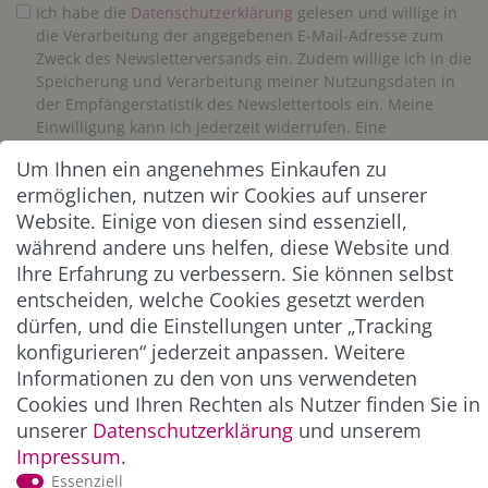
Ich habe die
Daten­schutz­erklärung
gelesen und willige in
die Verarbeitung der angegebenen E-Mail-Adresse zum
Zweck des Newsletterversands ein. Zudem willige ich in die
Speicherung und Verarbeitung meiner Nutzungsdaten in
der Empfängerstatistik des Newslettertools ein. Meine
Einwilligung kann ich jederzeit widerrufen. Eine
Abmeldung vom Newsletter ist jederzeit möglich.**
Um Ihnen ein angenehmes Einkaufen zu
ermöglichen, nutzen wir Cookies auf unserer
Abonnieren
Website. Einige von diesen sind essenziell,
während andere uns helfen, diese Website und
** Hierbei handelt es sich um ein Pflichtfeld.
Ihre Erfahrung zu verbessern. Sie können selbst
entscheiden, welche Cookies gesetzt werden
dürfen, und die Einstellungen unter „Tracking
ZAHLUNG & VERSAND
konfigurieren“ jederzeit anpassen. Weitere
Informationen zu den von uns verwendeten
Cookies und Ihren Rechten als Nutzer finden Sie in
unserer
Daten­schutz­erklärung
und unserem
Impressum
.
Essenziell