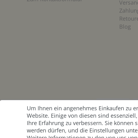
Versan
Zahlun
Retour
Blog
Um Ihnen ein angenehmes Einkaufen zu erm
ZAHLUNG &
Website. Einige von diesen sind essenziel
VERSAND
Ihre Erfahrung zu verbessern. Sie können s
werden dürfen, und die Einstellungen unter
Weitere Informationen zu den von uns ver