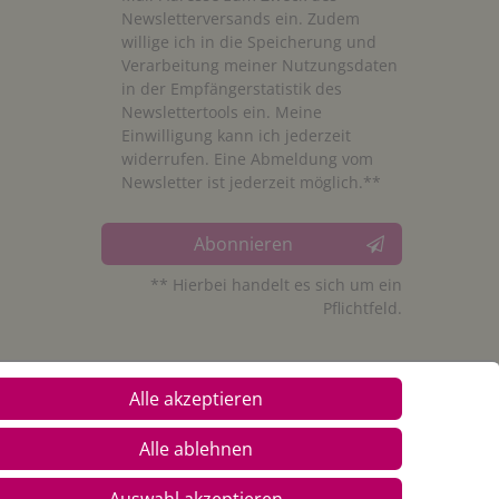
Newsletterversands ein. Zudem
willige ich in die Speicherung und
Verarbeitung meiner Nutzungsdaten
in der Empfängerstatistik des
Newslettertools ein. Meine
Einwilligung kann ich jederzeit
widerrufen. Eine Abmeldung vom
Newsletter ist jederzeit möglich.**
Abonnieren
** Hierbei handelt es sich um ein
Pflichtfeld.
Alle akzeptieren
Alle ablehnen