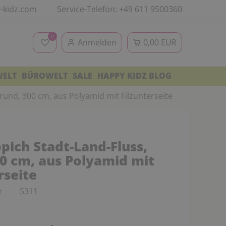
-kidz.com
Service-Telefon: +49 611 9500360
0
Anmelden
0,00 EUR
WELT
BÜROWELT
SALE
HAPPY KIDZ BLOG
 rund, 300 cm, aus Polyamid mit Filzunterseite
pich Stadt-Land-Fluss,
00 cm, aus Polyamid mit
rseite
r
5311