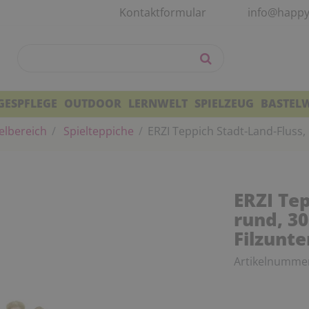
Kontaktformular
info@happy
GESPFLEGE
OUTDOOR
LERNWELT
SPIELZEUG
BASTEL
elbereich
Spielteppiche
ERZI Teppich Stadt-Land-Fluss,
ERZI Tep
rund, 3
Filzunte
Artikelnumme