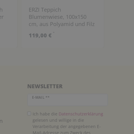
h
ERZI Teppich
Spielte
er
Blumenwiese, 100x150
200 cm
cm, aus Polyamid und Filz
mit Tex
*
119,00 €
74,99 
NEWSLETTER
Newsletter Honig
E-MAIL **
Ich habe die
Daten­schutz­erklärung
n
gelesen und willige in die
Verarbeitung der angegebenen E-
Mail-Adresse zum Zweck des