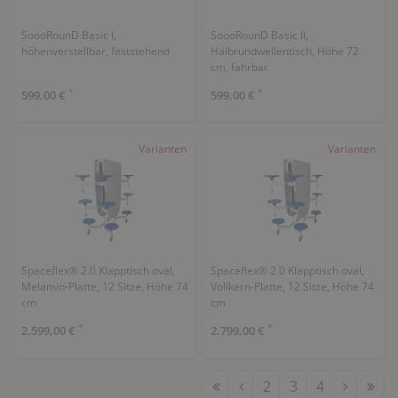
SoooRounD Basic I,
SoooRounD Basic II,
höhenverstellbar, feststehend
Halbrundwellentisch, Höhe 72
cm, fahrbar
*
*
599,00 €
599,00 €
Varianten
Varianten
Spaceflex® 2.0 Klapptisch oval,
Spaceflex® 2.0 Klapptisch oval,
Melamin-Platte, 12 Sitze, Höhe 74
Vollkern-Platte, 12 Sitze, Höhe 74
cm
cm
*
*
2.599,00 €
2.799,00 €
2
3
4