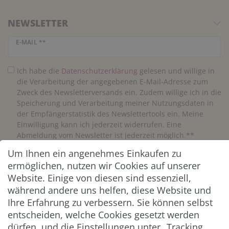
NEWSLETTER
Newsletter Honig
E-MAIL **
Ich habe die
Daten­schutz­erklärung
gelesen und willige in
die Verarbeitung der angegebenen E-Mail-Adresse zum
Zweck des Newsletterversands ein. Zudem willige ich in die
Speicherung und Verarbeitung meiner Nutzungsdaten in
der Empfängerstatistik des Newslettertools ein. Meine
Einwilligung kann ich jederzeit widerrufen. Eine
Abmeldung vom Newsletter ist jederzeit möglich.**
Um Ihnen ein angenehmes Einkaufen zu
Abonnieren
ermöglichen, nutzen wir Cookies auf unserer
Website. Einige von diesen sind essenziell,
** Hierbei handelt es sich um ein Pflichtfeld.
während andere uns helfen, diese Website und
Ihre Erfahrung zu verbessern. Sie können selbst
entscheiden, welche Cookies gesetzt werden
ZAHLUNG & VERSAND
dürfen, und die Einstellungen unter „Tracking