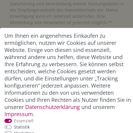
Speicherung und Verarbeitung meiner Nutzungsdaten in
der Empfängerstatistik des Newslettertools ein. Meine
Einwilligung kann ich jederzeit widerrufen. Eine
Abmeldung vom Newsletter ist jederzeit möglich.**
Um Ihnen ein angenehmes Einkaufen zu
Abonnieren
ermöglichen, nutzen wir Cookies auf unserer
Website. Einige von diesen sind essenziell,
** Hierbei handelt es sich um ein Pflichtfeld.
während andere uns helfen, diese Website und
Ihre Erfahrung zu verbessern. Sie können selbst
ZAHLUNG & VERSAND
entscheiden, welche Cookies gesetzt werden
dürfen, und die Einstellungen unter „Tracking
konfigurieren“ jederzeit anpassen. Weitere
Informationen zu den von uns verwendeten
Cookies und Ihren Rechten als Nutzer finden Sie in
unserer
Daten­schutz­erklärung
und unserem
Impressum
.
Essenziell
Statistik