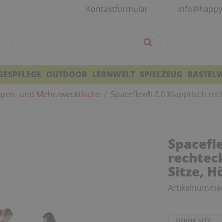
Kontaktformular
info@happy
GESPFLEGE
OUTDOOR
LERNWELT
SPIELZEUG
BASTEL
pen- und Mehrzwecktische
Spaceflex® 2.0 Klapptisch rech
Spacefl
rechteck
Sitze, H
Artikelnumme
DEKOR SITZ