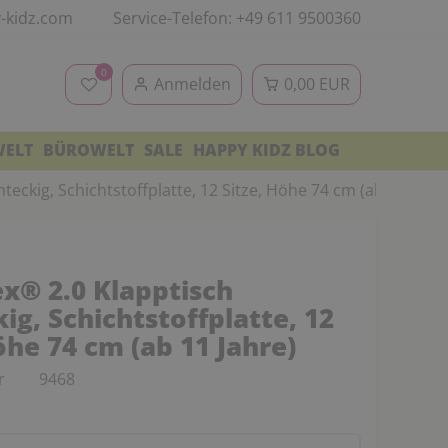
-kidz.com
Service-Telefon: +49 611 9500360
0
Anmelden
0,00 EUR
WELT
BÜROWELT
SALE
HAPPY KIDZ BLOG
teckig, Schichtstoffplatte, 12 Sitze, Höhe 74 cm (ab 11 Jahre
ex® 2.0 Klapptisch
ig, Schichtstoffplatte, 12
öhe 74 cm (ab 11 Jahre)
r
9468