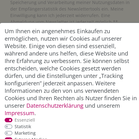
Speicherung und Verarbeitung meiner Nutzungsdaten in
der Empfängerstatistik des Newslettertools ein. Meine
Einwilligung kann ich jederzeit widerrufen. Eine
Abmeldung vom Newsletter ist jederzeit möglich.**
Um Ihnen ein angenehmes Einkaufen zu
ermöglichen, nutzen wir Cookies auf unserer
Abonnieren
Website. Einige von diesen sind essenziell,
** Hierbei handelt es sich um ein Pflichtfeld.
während andere uns helfen, diese Website und
Ihre Erfahrung zu verbessern. Sie können selbst
entscheiden, welche Cookies gesetzt werden
ZAHLUNG & VERSAND
dürfen, und die Einstellungen unter „Tracking
konfigurieren“ jederzeit anpassen. Weitere
Informationen zu den von uns verwendeten
Cookies und Ihren Rechten als Nutzer finden Sie in
unserer
Daten­schutz­erklärung
und unserem
Impressum
.
Essenziell
Statistik
Marketing
*Alle Preise inkl. der gesetzl. MwSt. zzgl.
Service-