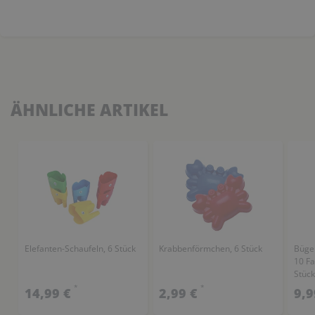
ÄHNLICHE ARTIKEL
Elefanten-Schaufeln, 6 Stück
Krabbenförmchen, 6 Stück
Bügel
10 Fa
Stück
*
*
14,99 €
2,99 €
9,9