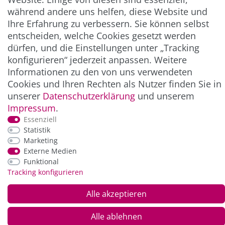
** Hierbei handelt es sich um ein Pflichtfeld.
während andere uns helfen, diese Website und
Ihre Erfahrung zu verbessern. Sie können selbst
entscheiden, welche Cookies gesetzt werden
ZAHLUNG & VERSAND
dürfen, und die Einstellungen unter „Tracking
konfigurieren“ jederzeit anpassen. Weitere
Informationen zu den von uns verwendeten
Cookies und Ihren Rechten als Nutzer finden Sie in
unserer
Daten­schutz­erklärung
und unserem
Impressum
.
Essenziell
Statistik
Marketing
Externe Medien
*Alle Preise inkl. der gesetzl. MwSt. zzgl.
Service-
und Versandkosten
Funktional
Tracking konfigurieren
© Copyright 2026 Alle Rechte vorbehalten. |
webshop by
Alle akzeptieren
Alle ablehnen