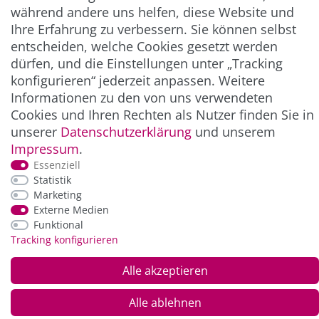
während andere uns helfen, diese Website und
Ihre Erfahrung zu verbessern. Sie können selbst
ZAHLUNG & VERSAND
entscheiden, welche Cookies gesetzt werden
dürfen, und die Einstellungen unter „Tracking
konfigurieren“ jederzeit anpassen. Weitere
Informationen zu den von uns verwendeten
Cookies und Ihren Rechten als Nutzer finden Sie in
unserer
Daten­schutz­erklärung
und unserem
Impressum
.
Essenziell
Statistik
*Alle Preise inkl. der gesetzl. MwSt. zzgl.
Service-
Marketing
und Versandkosten
Externe Medien
Funktional
Tracking konfigurieren
© Copyright 2026 Alle Rechte vorbehalten. |
webshop by
Alle akzeptieren
Alle ablehnen