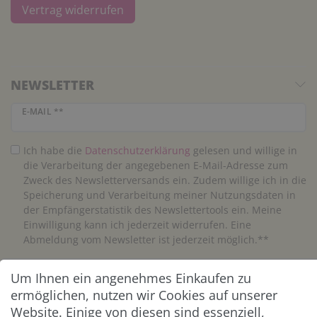
Vertrag widerrufen
NEWSLETTER
Newsletter Honig
E-MAIL **
Ich habe die
Daten­schutz­erklärung
gelesen und willige in
die Verarbeitung der angegebenen E-Mail-Adresse zum
Zweck des Newsletterversands ein. Zudem willige ich in die
Speicherung und Verarbeitung meiner Nutzungsdaten in
der Empfängerstatistik des Newslettertools ein. Meine
Einwilligung kann ich jederzeit widerrufen. Eine
Abmeldung vom Newsletter ist jederzeit möglich.**
Um Ihnen ein angenehmes Einkaufen zu
Abonnieren
ermöglichen, nutzen wir Cookies auf unserer
** Hierbei handelt es sich um ein Pflichtfeld.
Website. Einige von diesen sind essenziell,