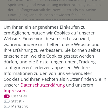
Speicherung und Verarbeitung meiner Nutzungsdaten in
der Empfängerstatistik des Newslettertools ein. Meine
Einwilligung kann ich jederzeit widerrufen. Eine
Abmeldung vom Newsletter ist jederzeit möglich.**
Um Ihnen ein angenehmes Einkaufen zu
ermöglichen, nutzen wir Cookies auf unserer
Abonnieren
Website. Einige von diesen sind essenziell,
** Hierbei handelt es sich um ein Pflichtfeld.
während andere uns helfen, diese Website und
Ihre Erfahrung zu verbessern. Sie können selbst
entscheiden, welche Cookies gesetzt werden
ZAHLUNG & VERSAND
dürfen, und die Einstellungen unter „Tracking
konfigurieren“ jederzeit anpassen. Weitere
Informationen zu den von uns verwendeten
Cookies und Ihren Rechten als Nutzer finden Sie in
unserer
Daten­schutz­erklärung
und unserem
Impressum
.
Essenziell
Statistik
Marketing