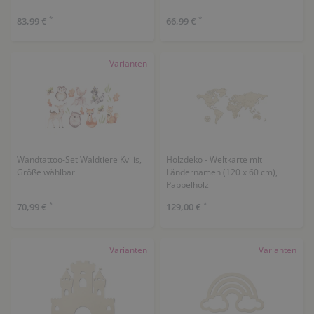
*
*
83,99 €
66,99 €
Varianten
Wandtattoo-Set Waldtiere Kvilis,
Holzdeko - Weltkarte mit
Größe wählbar
Ländernamen (120 x 60 cm),
Pappelholz
*
*
70,99 €
129,00 €
Varianten
Varianten