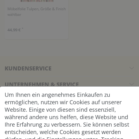
Möbelfolie Tulpen, Größe & Finish
wählbar
*
44,99 €
KUNDENSERVICE
UNTERNEHMEN & SERVICE
Um Ihnen ein angenehmes Einkaufen zu
INFORMATION
ermöglichen, nutzen wir Cookies auf unserer
Website. Einige von diesen sind essenziell,
NEWSLETTER
während andere uns helfen, diese Website und
Ihre Erfahrung zu verbessern. Sie können selbst
entscheiden, welche Cookies gesetzt werden
ZAHLUNG & VERSAND