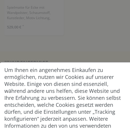
Spielmatte für Ecke mit
Wandpolster, Schaumstoff,
Kunstleder, Motiv Lichtung,
(HxTxB): 140 x 140 x 50 cm
*
529,00 €
KUNDENSERVICE
Um Ihnen ein angenehmes Einkaufen zu
ermöglichen, nutzen wir Cookies auf unserer
UNTERNEHMEN & SERVICE
Website. Einige von diesen sind essenziell,
während andere uns helfen, diese Website und
INFORMATION
Ihre Erfahrung zu verbessern. Sie können selbst
entscheiden, welche Cookies gesetzt werden
NEWSLETTER
dürfen, und die Einstellungen unter „Tracking
konfigurieren“ jederzeit anpassen. Weitere
ZAHLUNG & VERSAND
Informationen zu den von uns verwendeten