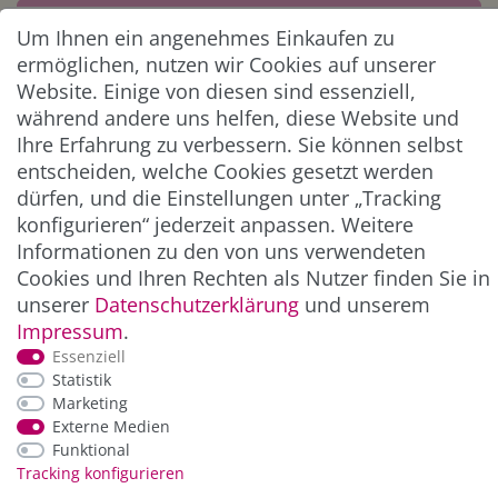
Abonnieren
Um Ihnen ein angenehmes Einkaufen zu
** Hierbei handelt es sich um ein Pflichtfeld.
ermöglichen, nutzen wir Cookies auf unserer
Website. Einige von diesen sind essenziell,
während andere uns helfen, diese Website und
ZAHLUNG & VERSAND
Ihre Erfahrung zu verbessern. Sie können selbst
entscheiden, welche Cookies gesetzt werden
dürfen, und die Einstellungen unter „Tracking
konfigurieren“ jederzeit anpassen. Weitere
Informationen zu den von uns verwendeten
Cookies und Ihren Rechten als Nutzer finden Sie in
unserer
Daten­schutz­erklärung
und unserem
Impressum
.
Essenziell
*Alle Preise inkl. der gesetzl. MwSt. zzgl.
Service-
Statistik
und Versandkosten
Marketing
Externe Medien
Funktional
© Copyright 2026 Alle Rechte vorbehalten. |
webshop by
Tracking konfigurieren