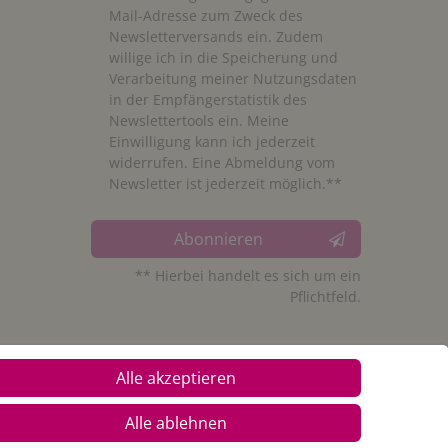
Mail-Adresse zum Zweck des
Newsletterversands ein. Zudem
willige ich in die Speicherung und
Verarbeitung meiner Nutzungsdaten
in der Empfängerstatistik des
Newslettertools ein. Meine
Einwilligung kann ich jederzeit
widerrufen. Eine Abmeldung vom
Newsletter ist jederzeit möglich.**
Abonnieren
** Hierbei handelt es sich um ein
Pflichtfeld.
Alle akzeptieren
Alle ablehnen