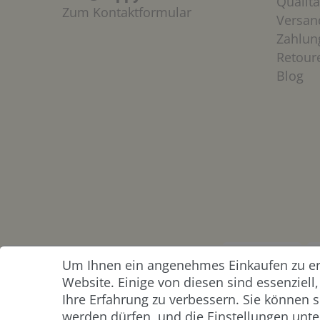
Qualitä
Zum Kontaktformular
Versan
Zahlun
Retour
Blog
Um Ihnen ein angenehmes Einkaufen zu erm
ZAHLUNG &
Website. Einige von diesen sind essenziel
VERSAND
Ihre Erfahrung zu verbessern. Sie können s
werden dürfen, und die Einstellungen unter