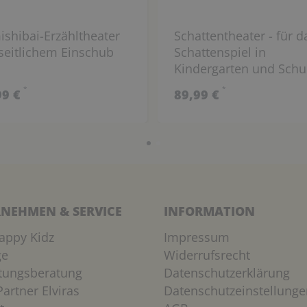
shibai-Erzähltheater
Schattentheater - für d
seitlichem Einschub
Schattenspiel in
Kindergarten und Schu
*
*
99 €
89,99 €
NEHMEN & SERVICE
INFORMATION
appy Kidz
Impressum
ge
Widerrufsrecht
htungsberatung
Datenschutzerklärung
artner Elviras
Datenschutzeinstellunge