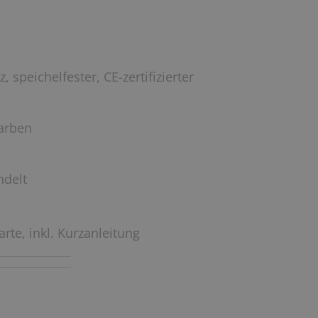
 speichelfester, CE-zertifizierter
farben
ndelt
rte, inkl. Kurzanleitung