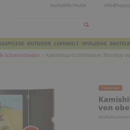
Kontaktformular
info@happy
GESPFLEGE
OUTDOOR
LERNWELT
SPIELZEUG
BASTEL
& Schattentheater
Kamishibai-Erzähltheater, Einschub v
Top-Artikel
Kamishi
von obe
Artikelnumme