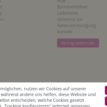
t
AGB
d
Barrierefreiheit
g
Lieferkette
en
Hinweise zur
Batterieentsorgung
Kontakt
Vertrag widerrufen
öglichen, nutzen wir Cookies auf unserer
l, während andere uns helfen, diese Website und
elbst entscheiden, welche Cookies gesetzt
 „Tracking konfigurieren“ jederzeit anpassen.