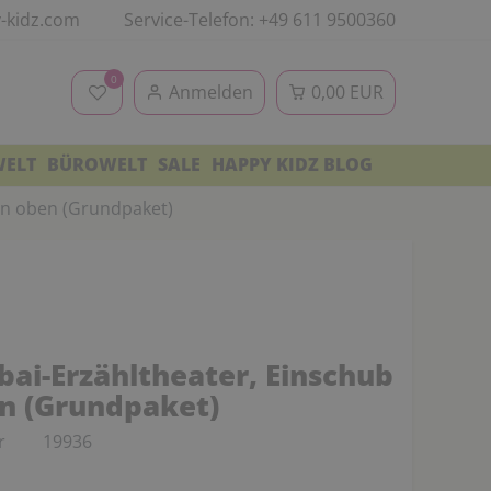
-kidz.com
Service-Telefon: +49 611 9500360
0
Anmelden
0,00 EUR
WELT
BÜROWELT
SALE
HAPPY KIDZ BLOG
on oben (Grundpaket)
bai-Erzähltheater, Einschub
n (Grundpaket)
r
19936