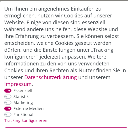
Um Ihnen ein angenehmes Einkaufen zu
Abonnieren
ermöglichen, nutzen wir Cookies auf unserer
** Hierbei handelt es sich um ein Pflichtfeld.
Website. Einige von diesen sind essenziell,
während andere uns helfen, diese Website und
Ihre Erfahrung zu verbessern. Sie können selbst
ZAHLUNG & VERSAND
entscheiden, welche Cookies gesetzt werden
dürfen, und die Einstellungen unter „Tracking
konfigurieren“ jederzeit anpassen. Weitere
Informationen zu den von uns verwendeten
Cookies und Ihren Rechten als Nutzer finden Sie in
unserer
Daten­schutz­erklärung
und unserem
Impressum
.
Essenziell
Statistik
*Alle Preise inkl. der gesetzl. MwSt. zzgl.
Service-
Marketing
und Versandkosten
Externe Medien
Funktional
Tracking konfigurieren
© Copyright 2026 Alle Rechte vorbehalten. |
webshop by