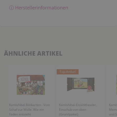
ⓘ Herstellerinformationen
ÄHNLICHE ARTIKEL
Top-Artikel
Kamishibai Bildkarten - Vom
Kamishibai-Erzähltheater,
Kamis
Schaf zur Wolle. Wie ein
Einschub von oben
Memospiel -
Faden entsteht
(Grundpaket)
und S