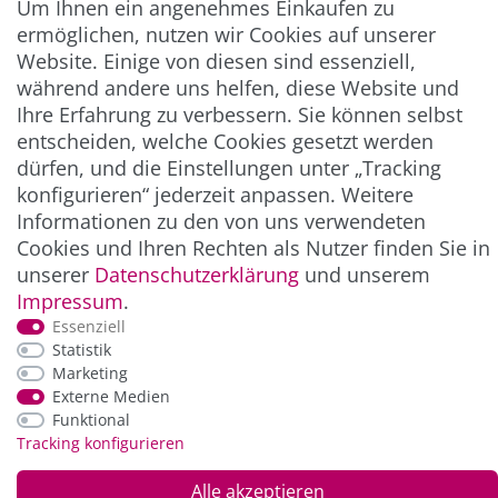
Um Ihnen ein angenehmes Einkaufen zu
Abonnieren
ermöglichen, nutzen wir Cookies auf unserer
Website. Einige von diesen sind essenziell,
** Hierbei handelt es sich um ein Pflichtfeld.
während andere uns helfen, diese Website und
Ihre Erfahrung zu verbessern. Sie können selbst
entscheiden, welche Cookies gesetzt werden
ZAHLUNG & VERSAND
dürfen, und die Einstellungen unter „Tracking
konfigurieren“ jederzeit anpassen. Weitere
Informationen zu den von uns verwendeten
Cookies und Ihren Rechten als Nutzer finden Sie in
unserer
Daten­schutz­erklärung
und unserem
Impressum
.
Essenziell
Statistik
Marketing
*Alle Preise inkl. der gesetzl. MwSt. zzgl.
Service-
Externe Medien
und Versandkosten
Funktional
Tracking konfigurieren
© Copyright 2026 Alle Rechte vorbehalten. |
webshop by
Alle akzeptieren