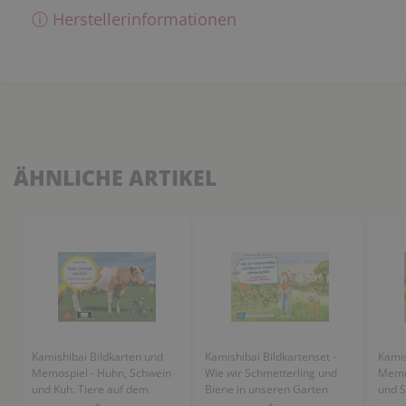
ⓘ Herstellerinformationen
ÄHNLICHE ARTIKEL
Kamishibai Bildkarten und
Kamishibai Bildkartenset -
Kamis
Memospiel - Huhn, Schwein
Wie wir Schmetterling und
Memospiel -
und Kuh. Tiere auf dem
Biene in unseren Garten
und S
Bauernhof
locken
Insek