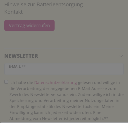
Hinweise zur Batterieentsorgung
Kontakt
Vertrag widerrufen
NEWSLETTER
Newsletter Honig
E-MAIL **
Ich habe die
Daten­schutz­erklärung
gelesen und willige in
die Verarbeitung der angegebenen E-Mail-Adresse zum
Zweck des Newsletterversands ein. Zudem willige ich in die
Speicherung und Verarbeitung meiner Nutzungsdaten in
der Empfängerstatistik des Newslettertools ein. Meine
Einwilligung kann ich jederzeit widerrufen. Eine
Abmeldung vom Newsletter ist jederzeit möglich.**