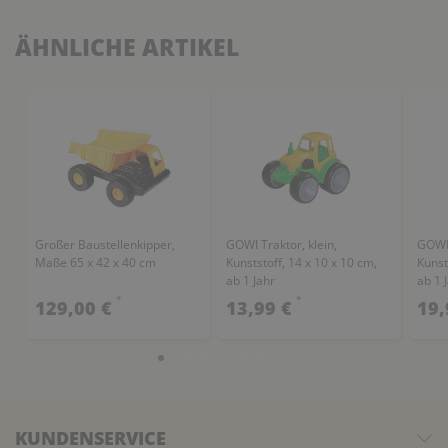
ÄHNLICHE ARTIKEL
Großer Baustellenkipper,
GOWI Traktor, klein,
GOWI 
Maße 65 x 42 x 40 cm
Kunststoff, 14 x 10 x 10 cm,
Kunst
ab 1 Jahr
ab 1 
*
*
129,00 €
13,99 €
19,
KUNDENSERVICE