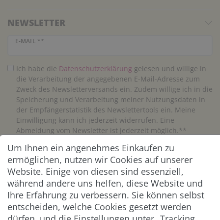
NEWSLETTER
Newsletter Honig
E-MAIL **
Ich habe die
Daten­schutz­erklärung
gelesen und willige in
die Verarbeitung der angegebenen E-Mail-Adresse zum
Zweck des Newsletterversands ein. Zudem willige ich in die
Speicherung und Verarbeitung meiner Nutzungsdaten in
der Empfängerstatistik des Newslettertools ein. Meine
Einwilligung kann ich jederzeit widerrufen. Eine
Abmeldung vom Newsletter ist jederzeit möglich.**
Um Ihnen ein angenehmes Einkaufen zu
Abonnieren
ermöglichen, nutzen wir Cookies auf unserer
Website. Einige von diesen sind essenziell,
** Hierbei handelt es sich um ein Pflichtfeld.
während andere uns helfen, diese Website und
Ihre Erfahrung zu verbessern. Sie können selbst
entscheiden, welche Cookies gesetzt werden
ZAHLUNG & VERSAND
dürfen, und die Einstellungen unter „Tracking