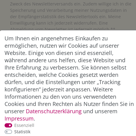
Zweck des Newsletterversands ein. Zudem willige ich in die
Speicherung und Verarbeitung meiner Nutzungsdaten in
der Empfängerstatistik des Newslettertools ein. Meine
Einwilligung kann ich jederzeit widerrufen. Eine
Abmeldung vom Newsletter ist jederzeit möglich.**
Um Ihnen ein angenehmes Einkaufen zu
ermöglichen, nutzen wir Cookies auf unserer
Abonnieren
Website. Einige von diesen sind essenziell,
** Hierbei handelt es sich um ein Pflichtfeld.
während andere uns helfen, diese Website und
Ihre Erfahrung zu verbessern. Sie können selbst
entscheiden, welche Cookies gesetzt werden
ZAHLUNG & VERSAND
dürfen, und die Einstellungen unter „Tracking
konfigurieren“ jederzeit anpassen. Weitere
Informationen zu den von uns verwendeten
Cookies und Ihren Rechten als Nutzer finden Sie in
unserer
Daten­schutz­erklärung
und unserem
Impressum
.
Essenziell
Statistik