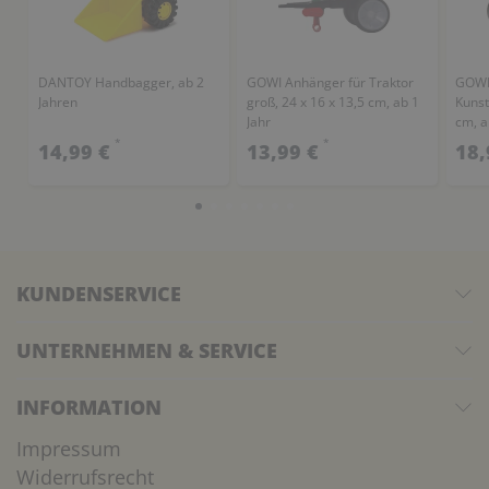
DANTOY Handbagger, ab 2
GOWI Anhänger für Traktor
GOWI 
Jahren
groß, 24 x 16 x 13,5 cm, ab 1
Kunst
Jahr
cm, a
*
*
14,99 €
13,99 €
18,
KUNDENSERVICE
UNTERNEHMEN & SERVICE
INFORMATION
Impressum
Widerrufsrecht