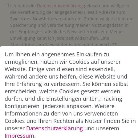
Ich habe die
Daten­schutz­erklärung
gelesen und willige in
die Verarbeitung der angegebenen E-Mail-Adresse zum
Zweck des Newsletterversands ein. Zudem willige ich in die
Speicherung und Verarbeitung meiner Nutzungsdaten in
der Empfängerstatistik des Newslettertools ein. Meine
Einwilligung kann ich jederzeit widerrufen. Eine
Abmeldung vom Newsletter ist jederzeit möglich.**
Um Ihnen ein angenehmes Einkaufen zu
ermöglichen, nutzen wir Cookies auf unserer
Abonnieren
Website. Einige von diesen sind essenziell,
** Hierbei handelt es sich um ein Pflichtfeld.
während andere uns helfen, diese Website und
Ihre Erfahrung zu verbessern. Sie können selbst
entscheiden, welche Cookies gesetzt werden
ZAHLUNG & VERSAND
dürfen, und die Einstellungen unter „Tracking
konfigurieren“ jederzeit anpassen. Weitere
Informationen zu den von uns verwendeten
Cookies und Ihren Rechten als Nutzer finden Sie in
unserer
Daten­schutz­erklärung
und unserem
Impressum
.