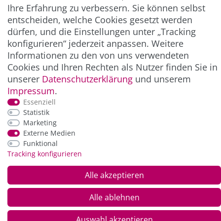
Ihre Erfahrung zu verbessern. Sie können selbst
entscheiden, welche Cookies gesetzt werden
ZAHLUNG & VERSAND
dürfen, und die Einstellungen unter „Tracking
konfigurieren“ jederzeit anpassen. Weitere
Informationen zu den von uns verwendeten
Cookies und Ihren Rechten als Nutzer finden Sie in
unserer
Daten­schutz­erklärung
und unserem
Impressum
.
Essenziell
Statistik
Marketing
*Alle Preise inkl. der gesetzl. MwSt. zzgl.
Service-
Externe Medien
und Versandkosten
Funktional
Tracking konfigurieren
© Copyright 2026 Alle Rechte vorbehalten. |
webshop by
Alle akzeptieren
Alle ablehnen
Auswahl akzeptieren