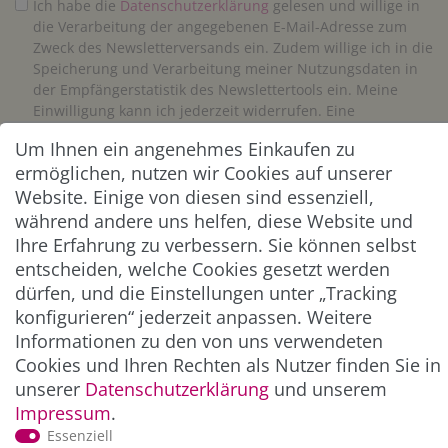
Ich habe die
Daten­schutz­erklärung
gelesen und willige in
die Verarbeitung der angegebenen E-Mail-Adresse zum
Zweck des Newsletterversands ein. Zudem willige ich in die
Speicherung und Verarbeitung meiner Nutzungsdaten in
der Empfängerstatistik des Newslettertools ein. Meine
Einwilligung kann ich jederzeit widerrufen. Eine
Abmeldung vom Newsletter ist jederzeit möglich.**
Um Ihnen ein angenehmes Einkaufen zu
ermöglichen, nutzen wir Cookies auf unserer
Abonnieren
Website. Einige von diesen sind essenziell,
während andere uns helfen, diese Website und
** Hierbei handelt es sich um ein Pflichtfeld.
Ihre Erfahrung zu verbessern. Sie können selbst
entscheiden, welche Cookies gesetzt werden
dürfen, und die Einstellungen unter „Tracking
ZAHLUNG & VERSAND
konfigurieren“ jederzeit anpassen. Weitere
Informationen zu den von uns verwendeten
Cookies und Ihren Rechten als Nutzer finden Sie in
unserer
Daten­schutz­erklärung
und unserem
Impressum
.
Essenziell