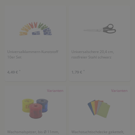
Universalklammern Kunststoff
Universalschere 20,4 cm,
10er Set
rostfreier Stahl schwarz
*
*
4,49 €
1,79 €
Varianten
Varianten
Wachsmalspitzer, bis Ø 11mm,
Wachstuchtischdecke gekettelt,