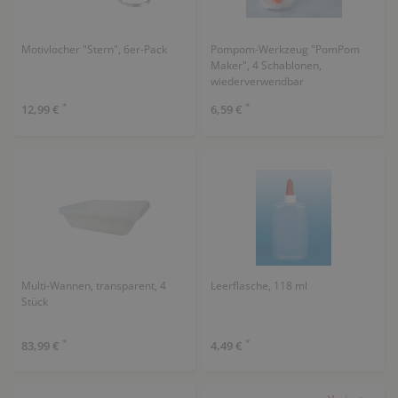
Motivlocher "Stern", 6er-Pack
Pompom-Werkzeug "PomPom
Maker", 4 Schablonen,
wiederverwendbar
*
*
12,99 €
6,59 €
Multi-Wannen, transparent, 4
Leerflasche, 118 ml
Stück
*
*
83,99 €
4,49 €