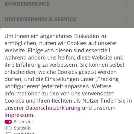
KUNDENSERVICE
UNTERNEHMEN & SERVICE
INFORMATION
Um Ihnen ein angenehmes Einkaufen zu
ermöglichen, nutzen wir Cookies auf unserer
NEWSLETTER
Website. Einige von diesen sind essenziell,
während andere uns helfen, diese Website und
Ihre Erfahrung zu verbessern. Sie können selbst
ZAHLUNG & VERSAND
entscheiden, welche Cookies gesetzt werden
dürfen, und die Einstellungen unter „Tracking
konfigurieren“ jederzeit anpassen. Weitere
Informationen zu den von uns verwendeten
Cookies und Ihren Rechten als Nutzer finden Sie in
unserer
Daten­schutz­erklärung
und unserem
Impressum
.
Essenziell
Statistik
*Alle Preise inkl. der gesetzl. MwSt. zzgl.
Service-