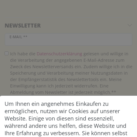
NEWSLETTER
Newsletter Honig
E-MAIL **
Ich habe die
Daten­schutz­erklärung
gelesen und willige in
die Verarbeitung der angegebenen E-Mail-Adresse zum
Zweck des Newsletterversands ein. Zudem willige ich in die
Speicherung und Verarbeitung meiner Nutzungsdaten in
der Empfängerstatistik des Newslettertools ein. Meine
Einwilligung kann ich jederzeit widerrufen. Eine
Abmeldung vom Newsletter ist jederzeit möglich.**
Um Ihnen ein angenehmes Einkaufen zu
Abonnieren
ermöglichen, nutzen wir Cookies auf unserer
Website. Einige von diesen sind essenziell,
** Hierbei handelt es sich um ein Pflichtfeld.
während andere uns helfen, diese Website und
Ihre Erfahrung zu verbessern. Sie können selbst