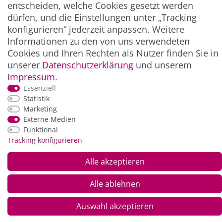
entscheiden, welche Cookies gesetzt werden
ZAHLUNG & VERSAND
dürfen, und die Einstellungen unter „Tracking
konfigurieren“ jederzeit anpassen. Weitere
Informationen zu den von uns verwendeten
Cookies und Ihren Rechten als Nutzer finden Sie in
unserer
Daten­schutz­erklärung
und unserem
Impressum
.
Essenziell
Statistik
Marketing
*Alle Preise inkl. der gesetzl. MwSt. zzgl.
Service-
Externe Medien
und Versandkosten
Funktional
Tracking konfigurieren
© Copyright 2026 Alle Rechte vorbehalten. |
webshop by
Alle akzeptieren
Alle ablehnen
Auswahl akzeptieren