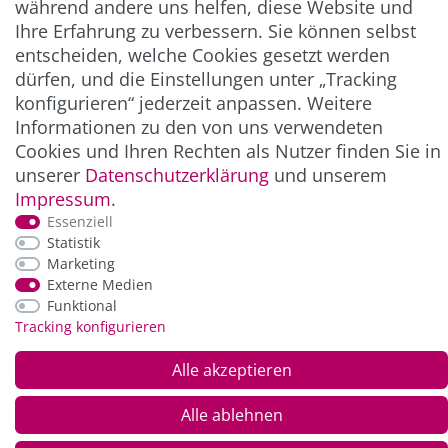
während andere uns helfen, diese Website und
Ihre Erfahrung zu verbessern. Sie können selbst
entscheiden, welche Cookies gesetzt werden
ZAHLUNG & VERSAND
dürfen, und die Einstellungen unter „Tracking
konfigurieren“ jederzeit anpassen. Weitere
Informationen zu den von uns verwendeten
Cookies und Ihren Rechten als Nutzer finden Sie in
unserer
Daten­schutz­erklärung
und unserem
Impressum
.
Essenziell
Statistik
Marketing
*Alle Preise inkl. der gesetzl. MwSt. zzgl.
Service-
Externe Medien
und Versandkosten
Funktional
Tracking konfigurieren
© Copyright 2026 Alle Rechte vorbehalten. |
webshop by
Alle akzeptieren
Alle ablehnen