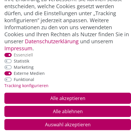
entscheiden, welche Cookies gesetzt werden
ZAHLUNG & VERSAND
dürfen, und die Einstellungen unter „Tracking
konfigurieren“ jederzeit anpassen. Weitere
Informationen zu den von uns verwendeten
Cookies und Ihren Rechten als Nutzer finden Sie in
unserer
Daten­schutz­erklärung
und unserem
Impressum
.
Essenziell
Statistik
Marketing
Externe Medien
*Alle Preise inkl. der gesetzl. MwSt. zzgl.
Service-
Funktional
und Versandkosten
Tracking konfigurieren
© Copyright 2026 Alle Rechte vorbehalten. |
webshop by
Alle akzeptieren
Alle ablehnen
Auswahl akzeptieren