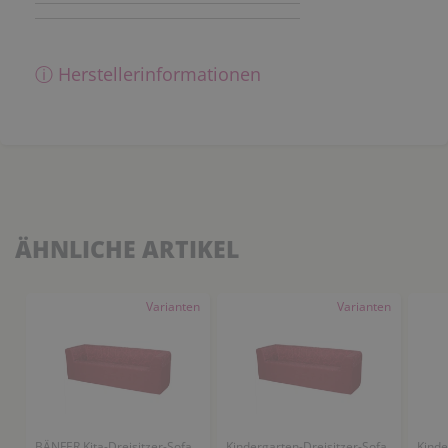
ⓘ Herstellerinformationen
ÄHNLICHE ARTIKEL
Varianten
Varianten
BÄNFER Kita-Dreisitzer-Sofa
Kindergarten-Dreisitzer-Sofa
Kinde