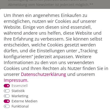
Abmeldung vom Newsletter ist jederzeit möglich.**
Um Ihnen ein angenehmes Einkaufen zu
Abonnieren
ermöglichen, nutzen wir Cookies auf unserer
Website. Einige von diesen sind essenziell,
** Hierbei handelt es sich um ein Pflichtfeld.
während andere uns helfen, diese Website und
Ihre Erfahrung zu verbessern. Sie können selbst
ZAHLUNG & VERSAND
entscheiden, welche Cookies gesetzt werden
dürfen, und die Einstellungen unter „Tracking
konfigurieren“ jederzeit anpassen. Weitere
Informationen zu den von uns verwendeten
Cookies und Ihren Rechten als Nutzer finden Sie in
unserer
Daten­schutz­erklärung
und unserem
Impressum
.
Essenziell
Statistik
Marketing
*Alle Preise inkl. der gesetzl. MwSt. zzgl.
Service-
Externe Medien
und Versandkosten
Funktional