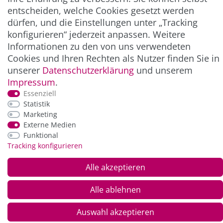
entscheiden, welche Cookies gesetzt werden
ZAHLUNG & VERSAND
dürfen, und die Einstellungen unter „Tracking
konfigurieren“ jederzeit anpassen. Weitere
Informationen zu den von uns verwendeten
Cookies und Ihren Rechten als Nutzer finden Sie in
unserer
Daten­schutz­erklärung
und unserem
Impressum
.
Essenziell
Statistik
Marketing
*Alle Preise inkl. der gesetzl. MwSt. zzgl.
Service-
Externe Medien
und Versandkosten
Funktional
Tracking konfigurieren
© Copyright 2026 Alle Rechte vorbehalten. |
webshop by
Alle akzeptieren
Alle ablehnen
Auswahl akzeptieren