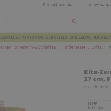
Kontaktformular
info@happy
GESPFLEGE
OUTDOOR
LERNWELT
SPIELZEUG
BASTEL
zecken, Ruheraum & Schlafsaal
Kindersessel & Sofas
Ki
Kita-Zwe
27 cm, 
Artikelnumme
STOFF