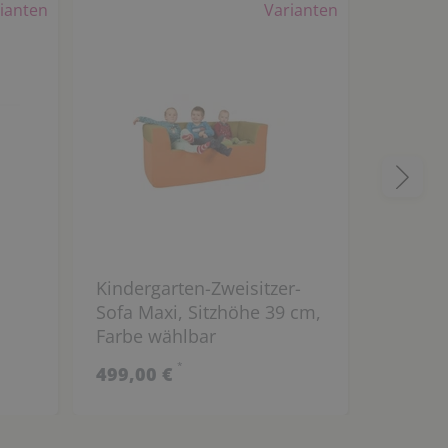
ianten
Varianten
Kindergarten-Zweisitzer-
Kinderg
Sofa Maxi, Sitzhöhe 39 cm,
Sofa MA
Farbe wählbar
Farbe 
*
499,00 €
482,00