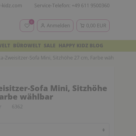
-kidz.com
Service-Telefon: +49 611 9500360
0
Anmelden
0,00 EUR
WELT
BÜROWELT
SALE
HAPPY KIDZ BLOG
ta-Zweisitzer-Sofa Mini, Sitzhöhe 27 cm, Farbe wählbar
isitzer-Sofa Mini, Sitzhöhe
Farbe wählbar
r
6362