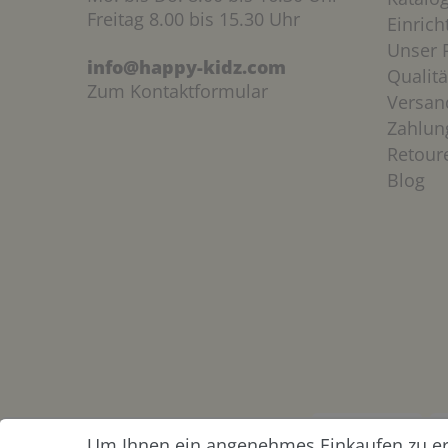
Freitag 8.00 bis 15.30 Uhr
Einric
Unser P
info@happy-kidz.com
Qualitä
Zum Kontaktformular
Versan
Zahlun
Retour
Blog
Um Ihnen ein angenehmes Einkaufen zu erm