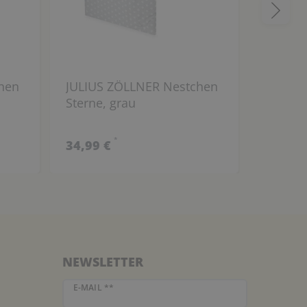
hen
JULIUS ZÖLLNER Nestchen
ALVI T
Sterne, grau
(Bettde
100x13
*
34,99 €
31,99 
NEWSLETTER
Newsletter Honig
E-MAIL **