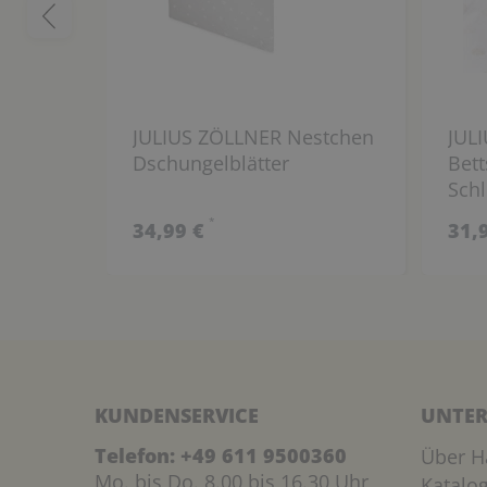
JULIUS ZÖLLNER Nestchen
JUL
Dschungelblätter
Bet
Sch
*
34,99 €
31,
KUNDENSERVICE
UNTER
Telefon:
+49 611 9500360
Über H
Mo. bis Do. 8.00 bis 16.30 Uhr
Katalo