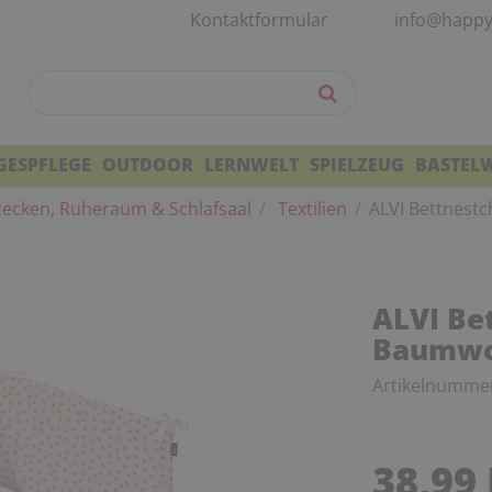
Kontaktformular
info@happy
GESPFLEGE
OUTDOOR
LERNWELT
SPIELZEUG
BASTEL
zecken, Ruheraum & Schlafsaal
Textilien
ALVI Bettnestc
ALVI Bet
Baumwol
Artikelnumme
38,99