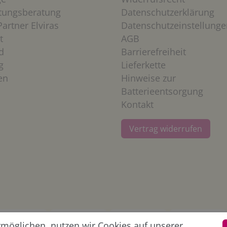
htungsberatung
Datenschutzerklärung
artner Elviras
Datenschutzeinstellunge
t
AGB
d
Barrierefreiheit
g
Lieferkette
en
Hinweise zur
Batterieentsorgung
Kontakt
Vertrag widerrufen
öglichen, nutzen wir Cookies auf unserer