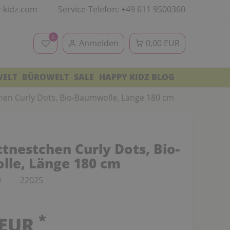
-kidz.com
Service-Telefon: +49 611 9500360
0
Anmelden
0,00 EUR
WELT
BÜROWELT
SALE
HAPPY KIDZ BLOG
hen Curly Dots, Bio-Baumwolle, Länge 180 cm
tnestchen Curly Dots, Bio-
le, Länge 180 cm
r
22025
*
 EUR