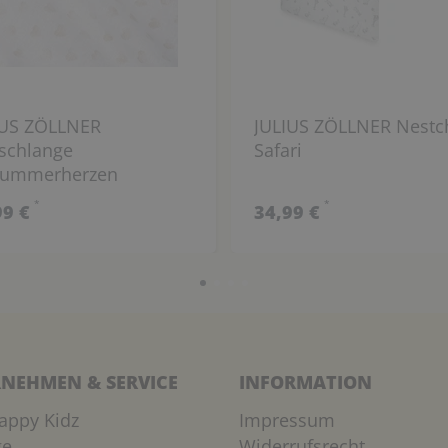
IUS ZÖLLNER
JULIUS ZÖLLNER Nestc
tschlange
Safari
lummerherzen
*
*
99 €
34,99 €
NEHMEN & SERVICE
INFORMATION
appy Kidz
Impressum
ge
Widerrufsrecht