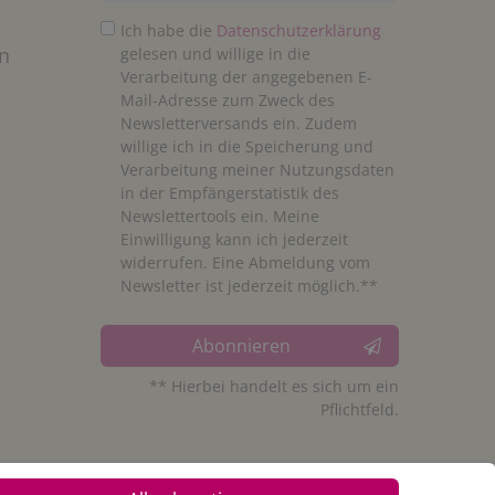
Ich habe die
Daten­schutz­erklärung
n
gelesen und willige in die
Verarbeitung der angegebenen E-
Mail-Adresse zum Zweck des
Newsletterversands ein. Zudem
willige ich in die Speicherung und
Verarbeitung meiner Nutzungsdaten
in der Empfängerstatistik des
Newslettertools ein. Meine
Einwilligung kann ich jederzeit
widerrufen. Eine Abmeldung vom
Newsletter ist jederzeit möglich.**
Abonnieren
** Hierbei handelt es sich um ein
Pflichtfeld.