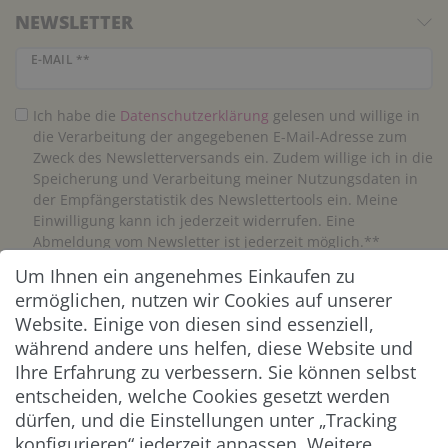
NEWSLETTER
Newsletter Honig
E-MAIL **
Ich habe die
Daten­schutz­erklärung
gelesen und willige in
die Verarbeitung der angegebenen E-Mail-Adresse zum
Zweck des Newsletterversands ein. Zudem willige ich in die
Speicherung und Verarbeitung meiner Nutzungsdaten in
der Empfängerstatistik des Newslettertools ein. Meine
Einwilligung kann ich jederzeit widerrufen. Eine
Abmeldung vom Newsletter ist jederzeit möglich.**
Um Ihnen ein angenehmes Einkaufen zu
Abonnieren
ermöglichen, nutzen wir Cookies auf unserer
Website. Einige von diesen sind essenziell,
** Hierbei handelt es sich um ein Pflichtfeld.
während andere uns helfen, diese Website und
Ihre Erfahrung zu verbessern. Sie können selbst
entscheiden, welche Cookies gesetzt werden
ZAHLUNG & VERSAND
dürfen, und die Einstellungen unter „Tracking
konfigurieren“ jederzeit anpassen. Weitere