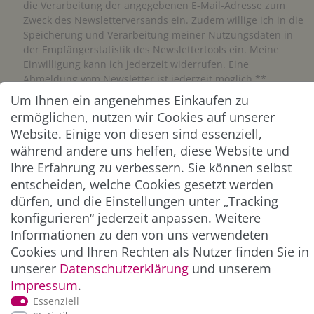
die Verarbeitung der angegebenen E-Mail-Adresse zum
Zweck des Newsletterversands ein. Zudem willige ich in die
Speicherung und Verarbeitung meiner Nutzungsdaten in
der Empfängerstatistik des Newslettertools ein. Meine
Einwilligung kann ich jederzeit widerrufen. Eine
Abmeldung vom Newsletter ist jederzeit möglich.**
Um Ihnen ein angenehmes Einkaufen zu
ermöglichen, nutzen wir Cookies auf unserer
Abonnieren
Website. Einige von diesen sind essenziell,
** Hierbei handelt es sich um ein Pflichtfeld.
während andere uns helfen, diese Website und
Ihre Erfahrung zu verbessern. Sie können selbst
entscheiden, welche Cookies gesetzt werden
ZAHLUNG & VERSAND
dürfen, und die Einstellungen unter „Tracking
konfigurieren“ jederzeit anpassen. Weitere
Informationen zu den von uns verwendeten
Cookies und Ihren Rechten als Nutzer finden Sie in
unserer
Daten­schutz­erklärung
und unserem
Impressum
.
Essenziell