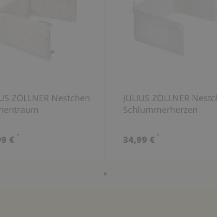
IUS ZÖLLNER Nestchen
JULIUS ZÖLLNER Nestc
rnentraum
Schlummerherzen
*
*
99 €
34,99 €