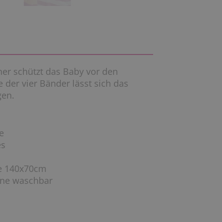
ner schützt das Baby vor den
e der vier Bänder lässt sich das
gen.
e
es
ße 140x70cm
ine waschbar