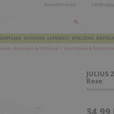
Kontaktformular
info@happy
GESPFLEGE
OUTDOOR
LERNWELT
SPIELZEUG
BASTEL
zecken, Ruheraum & Schlafsaal
Kuschelecke & Rückzieho
JULIUS 
Rose
Artikelnumme
34,99