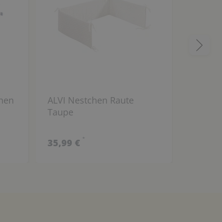
hen
ALVI Nestchen Raute
JULIUS
Taupe
Dschun
*
35,99 €
34,99 