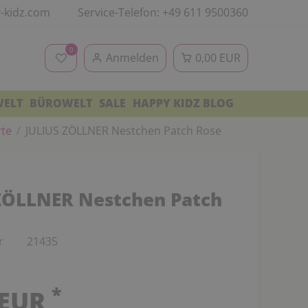
-kidz.com
Service-Telefon: +49 611 9500360
0
Anmelden
0,00 EUR
WELT
BÜROWELT
SALE
HAPPY KIDZ BLOG
rte
JULIUS ZÖLLNER Nestchen Patch Rose
ZÖLLNER Nestchen Patch
r
21435
*
 EUR