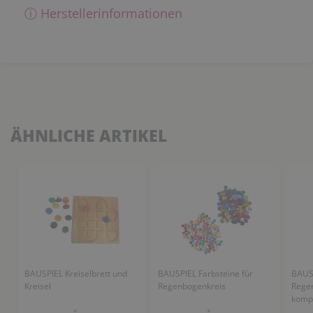
ⓘ Herstellerinformationen
ÄHNLICHE ARTIKEL
BAUSPIEL Kreiselbrett und
BAUSPIEL Farbsteine für
BAUS
Kreisel
Regenbogenkreis
Rege
kompl
*
*