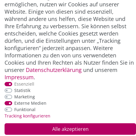
ermöglichen, nutzen wir Cookies auf unserer
Abonnieren
Website. Einige von diesen sind essenziell,
** Hierbei handelt es sich um ein Pflichtfeld.
während andere uns helfen, diese Website und
Ihre Erfahrung zu verbessern. Sie können selbst
entscheiden, welche Cookies gesetzt werden
ZAHLUNG & VERSAND
dürfen, und die Einstellungen unter „Tracking
konfigurieren“ jederzeit anpassen. Weitere
Informationen zu den von uns verwendeten
Cookies und Ihren Rechten als Nutzer finden Sie in
unserer
Daten­schutz­erklärung
und unserem
Impressum
.
Essenziell
Statistik
Marketing
*Alle Preise inkl. der gesetzl. MwSt. zzgl.
Service-
Externe Medien
und Versandkosten
Funktional
Tracking konfigurieren
© Copyright 2026 Alle Rechte vorbehalten. |
webshop by
Alle akzeptieren