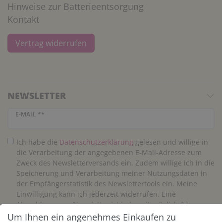
Hinweise zur Batterieentsorgung
Kontakt
Vertrag widerrufen
NEWSLETTER
Newsletter Honig
E-MAIL **
Ich habe die
Daten­schutz­erklärung
gelesen und willige in
die Verarbeitung der angegebenen E-Mail-Adresse zum
Zweck des Newsletterversands ein. Zudem willige ich in die
Speicherung und Verarbeitung meiner Nutzungsdaten in
der Empfängerstatistik des Newslettertools ein. Meine
Einwilligung kann ich jederzeit widerrufen. Eine
Abmeldung vom Newsletter ist jederzeit möglich.**
Um Ihnen ein angenehmes Einkaufen zu