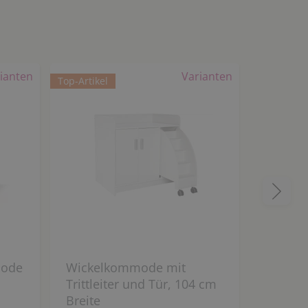
ianten
Varianten
Top-Artikel
Top-Artikel
mode
Wickelkommode mit
Wicke
Trittleiter und Tür, 104 cm
Trittle
Breite
Breite