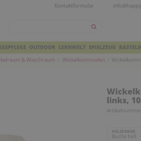
Kontaktformular
info@happy
GESPFLEGE
OUTDOOR
LERNWELT
SPIELZEUG
BASTEL
kelraum & Waschraum
Wickelkommoden
Wickelkommo
Wickel
links, 1
Artikelnumme
HOLZDEKOR