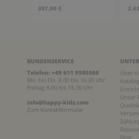
cm (wählbar)
*
307,00 €
2.4
KUNDENSERVICE
UNTER
Telefon:
+49 611 9500360
Über H
Mo. bis Do. 8.00 bis 16.30 Uhr
Katalo
Freitag 8.00 bis 15.30 Uhr
Einric
Unser P
info@happy-kidz.com
Qualitä
Zum Kontaktformular
Versan
Zahlun
Retour
Blog