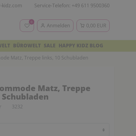
-kidz.com
Service-Telefon: +49 611 9500360
0
Anmelden
0,00 EUR
WELT
BÜROWELT
SALE
HAPPY KIDZ BLOG
de Matz, Treppe links, 10 Schubladen
kommode Matz, Treppe
0 Schubladen
r
3232