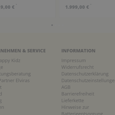
*
*
39,00 €
1.999,00 €
NEHMEN & SERVICE
INFORMATION
appy Kidz
Impressum
ge
Widerrufsrecht
htungsberatung
Datenschutzerklärung
artner Elviras
Datenschutzeinstellunge
t
AGB
d
Barrierefreiheit
g
Lieferkette
en
Hinweise zur
Batterieentsorgung