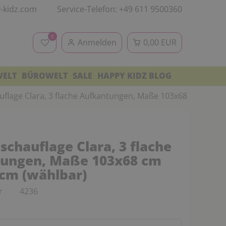
-kidz.com
Service-Telefon: +49 611 9500360
0
Anmelden
0,00 EUR
WELT
BÜROWELT
SALE
HAPPY KIDZ BLOG
uflage Clara, 3 flache Aufkantungen, Maße 103x68 cm oder 
schauflage Clara, 3 flache
ungen, Maße 103x68 cm
 cm (wählbar)
r
4236