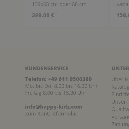
139x68 cm oder 88 cm
vari
(wählbar)
100x
*
398,00 €
158,
KUNDENSERVICE
UNTER
Telefon:
+49 611 9500360
Über H
Mo. bis Do. 8.00 bis 16.30 Uhr
Katalo
Freitag 8.00 bis 15.30 Uhr
Einric
Unser P
info@happy-kidz.com
Qualitä
Zum Kontaktformular
Versan
Zahlun