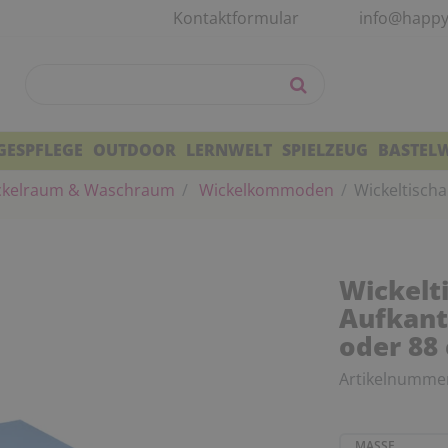
Kontaktformular
info@happy
GESPFLEGE
OUTDOOR
LERNWELT
SPIELZEUG
BASTEL
kelraum & Waschraum
Wickelkommoden
Wickeltischa
Wickelti
Aufkant
oder 88
Artikelnumme
MASSE