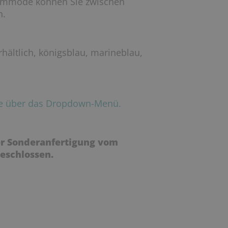
ommode können Sie zwischen
n.
hältlich, königsblau, marineblau,
nte über das Dropdown-Menü.
er Sonderanfertigung vom
eschlossen.