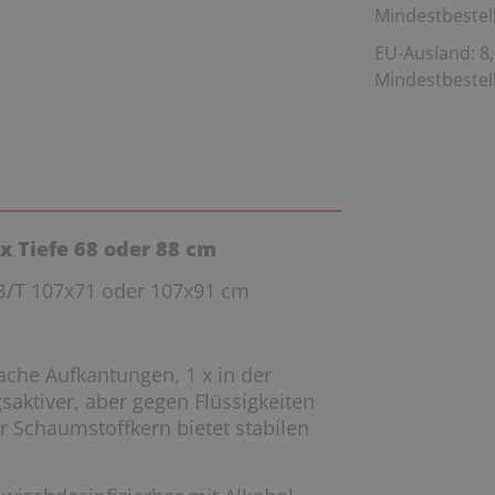
Mindestbestell
EU-Ausland: 8,
Mindestbestell
 x Tiefe 68 oder 88 cm
 B/T 107x71 oder 107x91 cm
lache Aufkantungen, 1 x in der
gsaktiver, aber gegen Flüssigkeiten
r Schaumstoffkern bietet stabilen