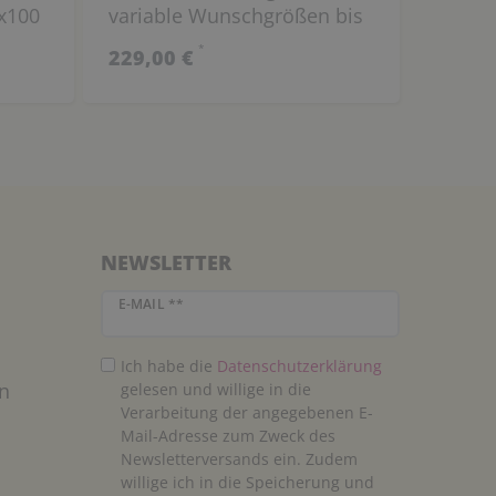
x100
variable Wunschgrößen bis
100x100 cm
*
229,00 €
NEWSLETTER
Newsletter Honig
E-MAIL **
Ich habe die
Daten­schutz­erklärung
n
gelesen und willige in die
Verarbeitung der angegebenen E-
Mail-Adresse zum Zweck des
Newsletterversands ein. Zudem
willige ich in die Speicherung und