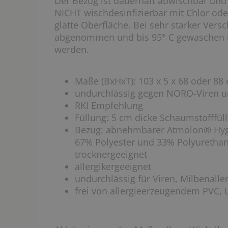
Der Bezug ist dauerhaft abwischbar und 
NICHT wischdesinfizierbar mit Chlor ode
glatte Oberfläche. Bei sehr starker Ver
abgenommen und bis 95° C gewaschen u
werden.
Maße (BxHxT): 103 x 5 x 68 oder 88
undurchlässig gegen NORO-Viren 
RKI Empfehlung
Füllung: 5 cm dicke Schaumstofffü
Bezug: abnehmbarer Atmolon® Hyg
67% Polyester und 33% Polyurethan,
trocknergeeignet
allergikergeeignet
undurchlässig für Viren, Milbenall
frei von allergieerzeugendem PVC, L