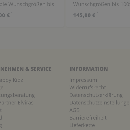
able Wunschgrößen bis
Wunschgrößen bis 100
100 cm
cm
*
*
00 €
145,00 €
NEHMEN & SERVICE
INFORMATION
appy Kidz
Impressum
ge
Widerrufsrecht
htungsberatung
Datenschutzerklärung
artner Elviras
Datenschutzeinstellunge
t
AGB
d
Barrierefreiheit
g
Lieferkette