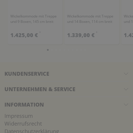
Wickelkommode mit Treppe
Wickelkommode mit Treppe
Wick
und 9 Boxen, 145 cm breit
und 14 Boxen, 114 cm breit
und 1
*
*
1.425,00 €
1.339,00 €
1.4
KUNDENSERVICE
UNTERNEHMEN & SERVICE
INFORMATION
Impressum
Widerrufsrecht
Datenschutzerklärung