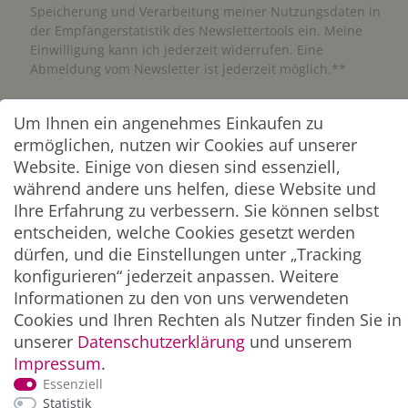
Speicherung und Verarbeitung meiner Nutzungsdaten in
der Empfängerstatistik des Newslettertools ein. Meine
Einwilligung kann ich jederzeit widerrufen. Eine
Abmeldung vom Newsletter ist jederzeit möglich.**
Abonnieren
Um Ihnen ein angenehmes Einkaufen zu
ermöglichen, nutzen wir Cookies auf unserer
** Hierbei handelt es sich um ein Pflichtfeld.
Website. Einige von diesen sind essenziell,
während andere uns helfen, diese Website und
Ihre Erfahrung zu verbessern. Sie können selbst
ZAHLUNG & VERSAND
entscheiden, welche Cookies gesetzt werden
dürfen, und die Einstellungen unter „Tracking
konfigurieren“ jederzeit anpassen. Weitere
Informationen zu den von uns verwendeten
Cookies und Ihren Rechten als Nutzer finden Sie in
unserer
Daten­schutz­erklärung
und unserem
Impressum
.
Essenziell
Statistik